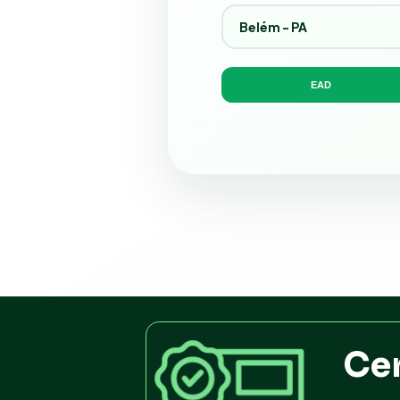
EAD
Cer